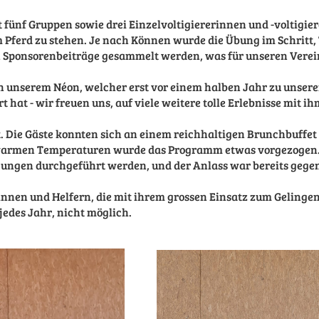
 fünf Gruppen sowie drei Einzelvoltigiererinnen und -voltigie
Pferd zu stehen. Je nach Können wurde die Übung im Schritt, T
n Sponsorenbeiträge gesammelt werden, was für unseren Verein
n unserem Néon, welcher erst vor einem halben Jahr zu unserem
t hat - wir freuen uns, auf viele weitere tolle Erlebnisse mit i
t. Die Gäste konnten sich an einem
reichhaltigen Brunchbuffet
 warmen Temperaturen wurde das Programm etwas vorgezogen.
gen durchgeführt werden, und der Anlass war bereits gegen 
rinnen und Helfern, die mit ihrem grossen Einsatz zum Gelinge
jedes Jahr, nicht möglich.